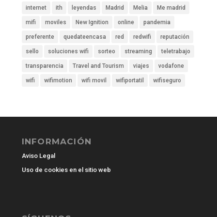
internet
ith
leyendas
Madrid
Melia
Me madrid
mifi
moviles
New Ignition
online
pandemia
preferente
quedateencasa
red
redwifi
reputación
sello
soluciones wifi
sorteo
streaming
teletrabajo
transparencia
Travel and Tourism
viajes
vodafone
wifi
wifimotion
wifi movil
wifiportatil
wifiseguro
INFORMACIÓN
Aviso Legal
Uso de cookies en el sitio web