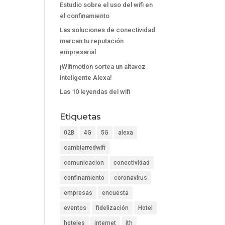
Estudio sobre el uso del wifi en
el confinamiento
Las soluciones de conectividad
marcan tu reputación
empresarial
¡Wifimotion sortea un altavoz
inteligente Alexa!
Las 10 leyendas del wifi
Etiquetas
02B
4G
5G
alexa
cambiarredwifi
comunicacion
conectividad
confinamiento
coronavirus
empresas
encuesta
eventos
fidelización
Hotel
hoteles
internet
ith