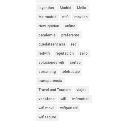
leyendas
Madrid
Melia
Me madrid
mifi
moviles
New Ignition
online
pandemia
preferente
quedateencasa
red
redwifi
reputación
sello
soluciones wifi
sorteo
streaming
teletrabajo
transparencia
Travel and Tourism
viajes
vodafone
wifi
wifimotion
wifi movil
wifiportatil
wifiseguro